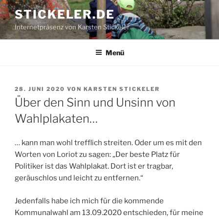
Zum
STICKELER.DE
Inhalt
Internetpräsenz von Karsten Stickeler
springen
Menü
VERÖFFENTLICHT
28. JUNI 2020
VON
KARSTEN STICKELER
AM
Über den Sinn und Unsinn von
Wahlplakaten…
… kann man wohl trefflich streiten. Oder um es mit den
Worten von Loriot zu sagen: „Der beste Platz für
Politiker ist das Wahlplakat. Dort ist er tragbar,
geräuschlos und leicht zu entfernen.“
Jedenfalls habe ich mich für die kommende
Kommunalwahl am 13.09.2020 entschieden, für meine