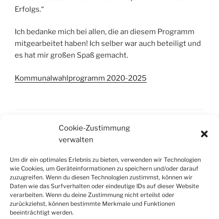
Erfolgs.“
Ich bedanke mich bei allen, die an diesem Programm
mitgearbeitet haben! Ich selber war auch beteiligt und
es hat mir großen Spaß gemacht.
Kommunalwahlprogramm 2020-2025
Cookie-Zustimmung
KATEGORIEN
WEILERSWIST
verwalten
SCHLAGWÖRTER
CDU
,
EUSKIRCHEN
,
KOMMUNALWAHL
,
KREISTAG
,
WAHLPROGRAMM
Um dir ein optimales Erlebnis zu bieten, verwenden wir Technologien
wie Cookies, um Geräteinformationen zu speichern und/oder darauf
zuzugreifen. Wenn du diesen Technologien zustimmst, können wir
Daten wie das Surfverhalten oder eindeutige IDs auf dieser Website
verarbeiten. Wenn du deine Zustimmung nicht erteilst oder
Beitragsnavigation
zurückziehst, können bestimmte Merkmale und Funktionen
Vorheriger
ZURÜCK
beeinträchtigt werden.
Beitrag