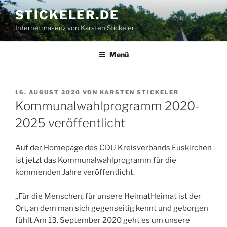
Zum
STICKELER.DE
Inhalt
Internetpräsenz von Karsten Stickeler
springen
Menü
VERÖFFENTLICHT
16. AUGUST 2020
VON
KARSTEN STICKELER
AM
Kommunalwahlprogramm 2020-
2025 veröffentlicht
Auf der Homepage des CDU Kreisverbands Euskirchen
ist jetzt das Kommunalwahlprogramm für die
kommenden Jahre veröffentlicht.
„Für die Menschen, für unsere HeimatHeimat ist der
Ort, an dem man sich gegenseitig kennt und geborgen
fühlt.Am 13. September 2020 geht es um unsere