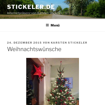
Zum
STICKELER.DE
Inhalt
Internetpräsenz von Karsten Stickeler
springen
Menü
VERÖFFENTLICHT
24. DEZEMBER 2015
VON
KARSTEN STICKELER
AM
Weihnachtswünsche