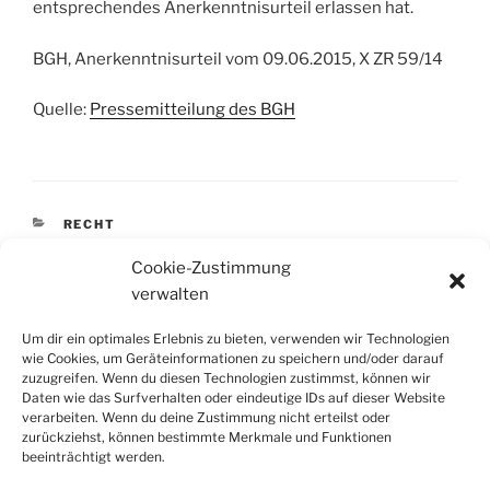
entsprechendes Anerkenntnisurteil erlassen hat.
BGH, Anerkenntnisurteil vom 09.06.2015, X ZR 59/14
Quelle:
Pressemitteilung des BGH
KATEGORIEN
RECHT
SCHLAGWÖRTER
ANNULLIERUNG
,
AUSGLEICHSZAHLUNG
,
BGH
,
Cookie-Zustimmung
EUROPÄISCHE FLUGGASTRECHTEVERORDNUNG
,
verwalten
REISERECHT
,
VORVERLEGUNG
,
X ZR 59/14
Um dir ein optimales Erlebnis zu bieten, verwenden wir Technologien
wie Cookies, um Geräteinformationen zu speichern und/oder darauf
zuzugreifen. Wenn du diesen Technologien zustimmst, können wir
Beitragsnavigation
Daten wie das Surfverhalten oder eindeutige IDs auf dieser Website
Vorheriger
ZURÜCK
verarbeiten. Wenn du deine Zustimmung nicht erteilst oder
zurückziehst, können bestimmte Merkmale und Funktionen
Beitrag
Nachwuchs
beeinträchtigt werden.