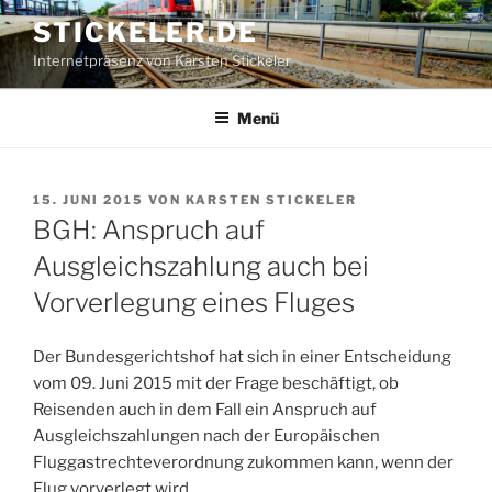
Zum
STICKELER.DE
Inhalt
Internetpräsenz von Karsten Stickeler
springen
Menü
VERÖFFENTLICHT
15. JUNI 2015
VON
KARSTEN STICKELER
AM
BGH: Anspruch auf
Ausgleichszahlung auch bei
Vorverlegung eines Fluges
Der Bundesgerichtshof hat sich in einer Entscheidung
vom 09. Juni 2015 mit der Frage beschäftigt, ob
Reisenden auch in dem Fall ein Anspruch auf
Ausgleichszahlungen nach der Europäischen
Fluggastrechteverordnung zukommen kann, wenn der
Flug vorverlegt wird.