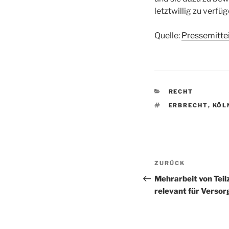
letztwillig zu verfüg
Quelle:
Pressemitte
KATEGORIEN
RECHT
SCHLAGWÖRTE
ERBRECHT
,
KÖL
Beitragsnav
Vorheriger
ZURÜCK
Beitrag
Mehrarbeit von Teil
relevant für Verso