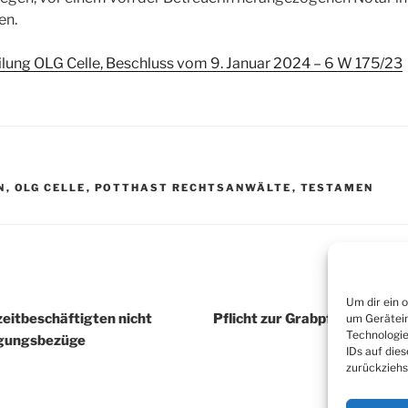
en.
ilung OLG Celle, Beschluss vom 9. Januar 2024 – 6 W 175/23
R
N
,
OLG CELLE
,
POTTHAST RECHTSANWÄLTE
,
TESTAMEN
igation
Um dir ein 
zeitbeschäftigten nicht
Pflicht zur Grabpflege durc
um Gerätein
Technologie
rgungsbezüge
IDs auf die
zurückziehs