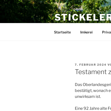
Zum
Inhalt
STICKELE
springen
Internetpräsenz von Karsten St
Startseite
Imkerei
Priva
VERÖFFENTLICHT
7. FEBRUAR 2024
V
AM
Testament z
Das Oberlandesgeri
bestätigt, wonach e
unwirksam ist.
Eine 92 Jahre alte 