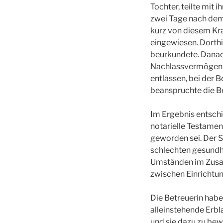
Tochter, teilte mit
zwei Tage nach dem 
kurz von diesem Kra
eingewiesen. Dorthi
beurkundete. Danach
Nachlassvermögen b
entlassen, bei der 
beanspruchte die Be
Im Ergebnis entschi
notarielle Testamen
geworden sei. Der S
schlechten gesundh
Umständen im Zusam
zwischen Einrichtun
Die Betreuerin habe 
alleinstehende Erbla
und sie dazu zu bew