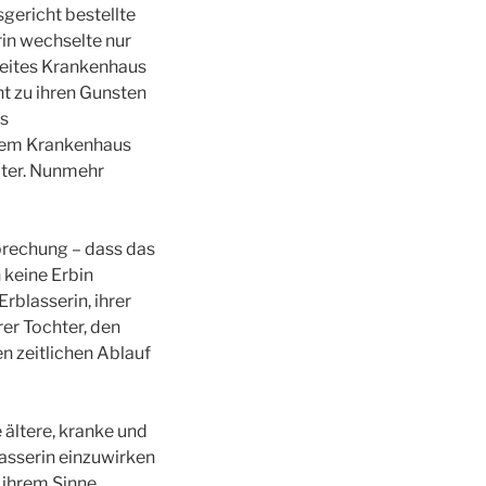
gericht bestellte
rin wechselte nur
weites Krankenhaus
nt zu ihren Gunsten
as
 dem Krankenhaus
äter. Nunmehr
prechung – dass das
 keine Erbin
rblasserin, ihrer
er Tochter, den
 zeitlichen Ablauf
e ältere, kranke und
lasserin einzuwirken
 ihrem Sinne